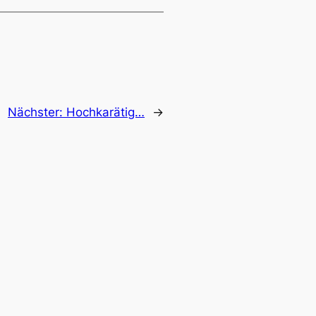
Nächster:
Hochkarätig…
→